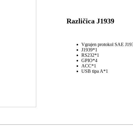
Različica J1939
Vgrajen protokol SAE J193
J1939*1
RS232*1
GPIO*4
ACC*1
USB tipa A*1