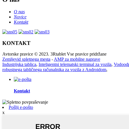
O nas
Novice
Kontakt
KONTAKT
Avtorske pravice © 2023. 3Rtablet Vse pravice pridržane
Zemljevid spletnega mesta
-
AMP za mobilne naprave
Industrijska tablica
,
Inteligentni telematski terminal za vozila
,
Vodoodp
robustnega tabličnega računalnika za vozila z Androidom
,
Kontakt
Pošlji e-pošto
x