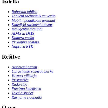
Izdelki
Robustna tablica
Tablični računalnik za vozilo
Mobilni podatkovni terminal
Kmetijski razstavni prostor
Inteligentni terminal
ADAS in DMS
Kamera vozila
Priklopna postaja
Naprava RTK
Rešitve
Avtobusni prevoz
Upravljanje voznega parka
Varnost viličarja
Pristanišče
Rudarstvo
Precizno kmetijstvo
Taksi dispečer
Ravnanje z odpadki
O nas