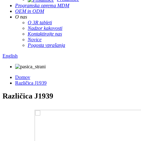
Programska oprema MDM
OEM in ODM
O nas
O 3R tableti
Nadzor kakovosti
Kontaktirajte nas
Novice
Pogosta vprašanja
English
Domov
Različica J1939
Različica J1939