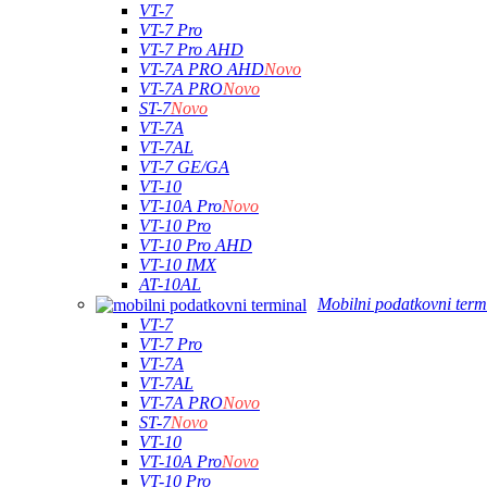
VT-7
VT-7 Pro
VT-7 Pro AHD
VT-7A PRO AHD
Novo
VT-7A PRO
Novo
ST-7
Novo
VT-7A
VT-7AL
VT-7 GE/GA
VT-10
VT-10A Pro
Novo
VT-10 Pro
VT-10 Pro AHD
VT-10 IMX
AT-10AL
Mobilni podatkovni term
VT-7
VT-7 Pro
VT-7A
VT-7AL
VT-7A PRO
Novo
ST-7
Novo
VT-10
VT-10A Pro
Novo
VT-10 Pro