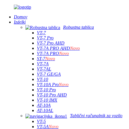
Domov
Izdelki
Robustna tablica
VT-7
VT-7 Pro
VT-7 Pro AHD
VT-7A PRO AHD
Novo
VT-7A PRO
Novo
ST-7
Novo
VT-7A
VT-7AL
VT-7 GE/GA
VT-10
VT-10A Pro
Novo
VT-10 Pro
VT-10 Pro AHD
VT-10 IMX
AT-10A
AT-10AL
Tablični računalnik za vozilo
VT-5
VT-5A
Novo