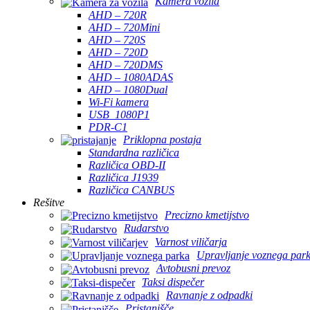
Kamera vozila
AHD – 720R
AHD – 720Mini
AHD – 720S
AHD – 720D
AHD – 720DMS
AHD – 1080ADAS
AHD – 1080Dual
Wi-Fi kamera
USB_1080P1
PDR-C1
Priklopna postaja
Standardna različica
Različica OBD-II
Različica J1939
Različica CANBUS
Rešitve
Precizno kmetijstvo
Rudarstvo
Varnost viličarja
Upravljanje voznega par
Avtobusni prevoz
Taksi dispečer
Ravnanje z odpadki
Pristanišče