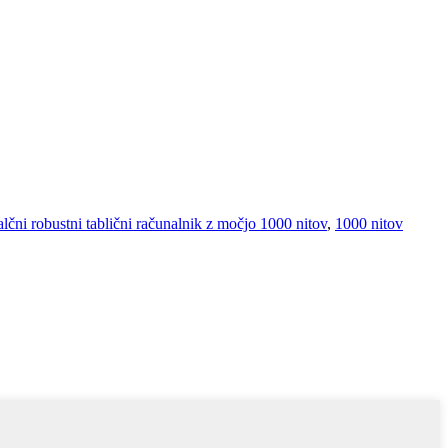
lčni robustni tablični računalnik z močjo 1000 nitov
,
1000 nitov