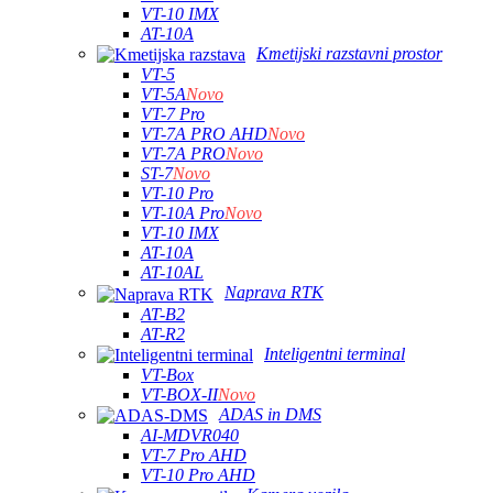
VT-10 IMX
AT-10A
Kmetijski razstavni prostor
VT-5
VT-5A
Novo
VT-7 Pro
VT-7A PRO AHD
Novo
VT-7A PRO
Novo
ST-7
Novo
VT-10 Pro
VT-10A Pro
Novo
VT-10 IMX
AT-10A
AT-10AL
Naprava RTK
AT-B2
AT-R2
Inteligentni terminal
VT-Box
VT-BOX-II
Novo
ADAS in DMS
AI-MDVR040
VT-7 Pro AHD
VT-10 Pro AHD