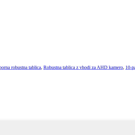
orna robustna tablica
,
Robustna tablica z vhodi za AHD kamero
,
10-pa