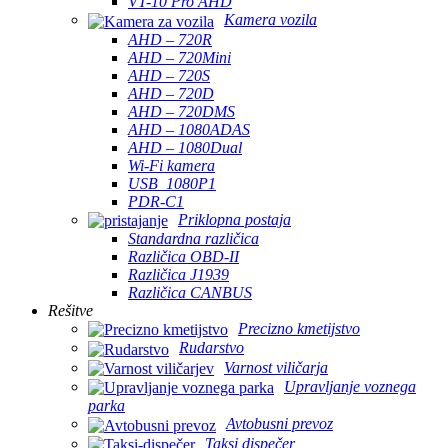
VT-10 Pro AHD
Kamera vozila
AHD – 720R
AHD – 720Mini
AHD – 720S
AHD – 720D
AHD – 720DMS
AHD – 1080ADAS
AHD – 1080Dual
Wi-Fi kamera
USB_1080P1
PDR-C1
Priklopna postaja
Standardna različica
Različica OBD-II
Različica J1939
Različica CANBUS
Rešitve
Precizno kmetijstvo
Rudarstvo
Varnost viličarja
Upravljanje voznega
parka
Avtobusni prevoz
Taksi dispečer