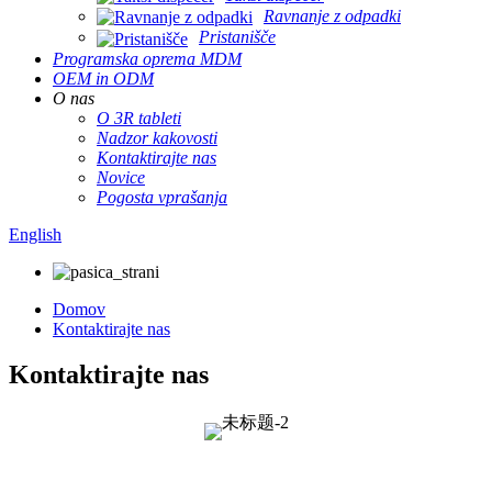
Ravnanje z odpadki
Pristanišče
Programska oprema MDM
OEM in ODM
O nas
O 3R tableti
Nadzor kakovosti
Kontaktirajte nas
Novice
Pogosta vprašanja
English
Domov
Kontaktirajte nas
Kontaktirajte nas