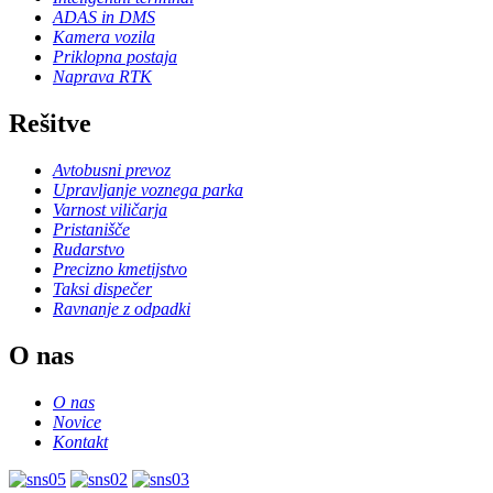
ADAS in DMS
Kamera vozila
Priklopna postaja
Naprava RTK
Rešitve
Avtobusni prevoz
Upravljanje voznega parka
Varnost viličarja
Pristanišče
Rudarstvo
Precizno kmetijstvo
Taksi dispečer
Ravnanje z odpadki
O nas
O nas
Novice
Kontakt