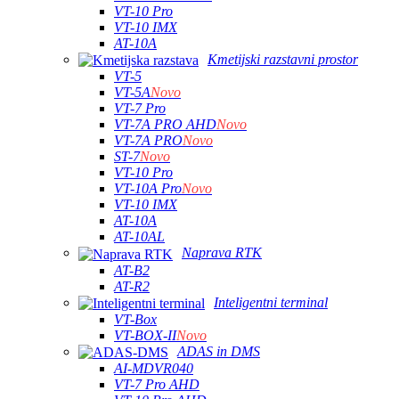
VT-10 Pro
VT-10 IMX
AT-10A
Kmetijski razstavni prostor
VT-5
VT-5A
Novo
VT-7 Pro
VT-7A PRO AHD
Novo
VT-7A PRO
Novo
ST-7
Novo
VT-10 Pro
VT-10A Pro
Novo
VT-10 IMX
AT-10A
AT-10AL
Naprava RTK
AT-B2
AT-R2
Inteligentni terminal
VT-Box
VT-BOX-II
Novo
ADAS in DMS
AI-MDVR040
VT-7 Pro AHD