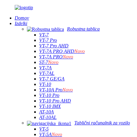
Domov
Izdelki
Robustna tablica
VT-7
VT-7 Pro
VT-7 Pro AHD
VT-7A PRO AHD
Novo
VT-7A PRO
Novo
ST-7
Novo
VT-7A
VT-7AL
VT-7 GE/GA
VT-10
VT-10A Pro
Novo
VT-10 Pro
VT-10 Pro AHD
VT-10 IMX
AT-10A
AT-10AL
Tablični računalnik za vozilo
VT-5
VT-5A
Novo