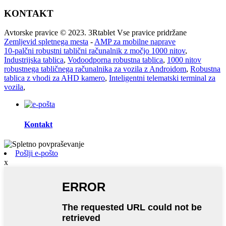
KONTAKT
Avtorske pravice © 2023. 3Rtablet Vse pravice pridržane
Zemljevid spletnega mesta
-
AMP za mobilne naprave
10-palčni robustni tablični računalnik z močjo 1000 nitov
,
Industrijska tablica
,
Vodoodporna robustna tablica
,
1000 nitov
robustnega tabličnega računalnika za vozila z Androidom
,
Robustna
tablica z vhodi za AHD kamero
,
Inteligentni telematski terminal za
vozila
,
Kontakt
Pošlji e-pošto
x