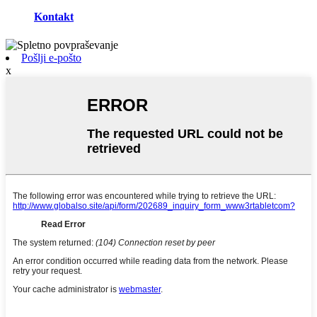
Kontakt
Pošlji e-pošto
x