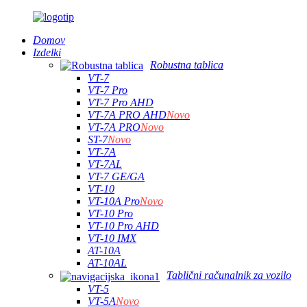
Domov
Izdelki
Robustna tablica
VT-7
VT-7 Pro
VT-7 Pro AHD
VT-7A PRO AHD
Novo
VT-7A PRO
Novo
ST-7
Novo
VT-7A
VT-7AL
VT-7 GE/GA
VT-10
VT-10A Pro
Novo
VT-10 Pro
VT-10 Pro AHD
VT-10 IMX
AT-10A
AT-10AL
Tablični računalnik za vozilo
VT-5
VT-5A
Novo