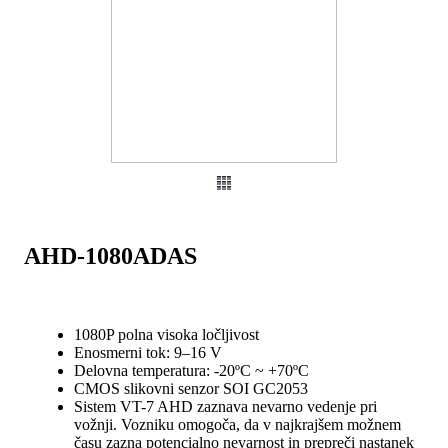
AHD-1080ADAS
1080P polna visoka ločljivost
Enosmerni tok: 9–16 V
Delovna temperatura: -20ºC ~ +70ºC
CMOS slikovni senzor SOI GC2053
Sistem VT-7 AHD zaznava nevarno vedenje pri
vožnji. Vozniku omogoča, da v najkrajšem možnem
času zazna potencialno nevarnost in prepreči nastanek