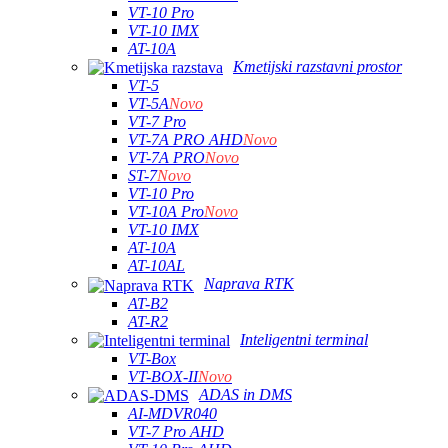
VT-10 Pro
VT-10 IMX
AT-10A
Kmetijski razstavni prostor
VT-5
VT-5A
Novo
VT-7 Pro
VT-7A PRO AHD
Novo
VT-7A PRO
Novo
ST-7
Novo
VT-10 Pro
VT-10A Pro
Novo
VT-10 IMX
AT-10A
AT-10AL
Naprava RTK
AT-B2
AT-R2
Inteligentni terminal
VT-Box
VT-BOX-II
Novo
ADAS in DMS
AI-MDVR040
VT-7 Pro AHD