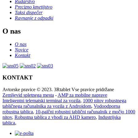
Rudarstvo
Precizno kmetijstvo
Taksi dispečer
Ravnanje z odpadki
O nas
O nas
Novice
Kontakt
KONTAKT
Avtorske pravice © 2023. 3Rtablet Vse pravice pridržane
Zemljevid spletnega mesta
-
AMP za mobilne naprave
Inteligentni telematski terminal za vozila
,
1000 nitov robustnega
tabličnega računalnika za vozila z Androidom
,
Vodoodporna
robustna tablica
,
10-palčni robustni tablični računalnik z močjo 1000
nitov
,
Robustna tablica z vhodi za AHD kamero
,
Industrijska
tablica
,