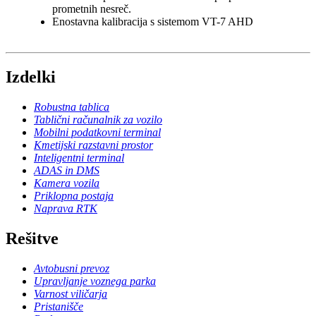
prometnih nesreč.
Enostavna kalibracija s sistemom VT-7 AHD
Izdelki
Robustna tablica
Tablični računalnik za vozilo
Mobilni podatkovni terminal
Kmetijski razstavni prostor
Inteligentni terminal
ADAS in DMS
Kamera vozila
Priklopna postaja
Naprava RTK
Rešitve
Avtobusni prevoz
Upravljanje voznega parka
Varnost viličarja
Pristanišče