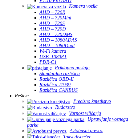
VT-10 Pro AHD
Kamera vozila
AHD – 720R
AHD – 720Mini
AHD – 720S
AHD – 720D
AHD – 720DMS
AHD – 1080ADAS
AHD – 1080Dual
Wi-Fi kamera
USB_1080P1
PDR-C1
Priklopna postaja
Standardna različica
Različica OBD-II
Različica J1939
Različica CANBUS
Rešitve
Precizno kmetijstvo
Rudarstvo
Varnost viličarja
Upravljanje voznega
parka
Avtobusni prevoz
Taksi dispečer