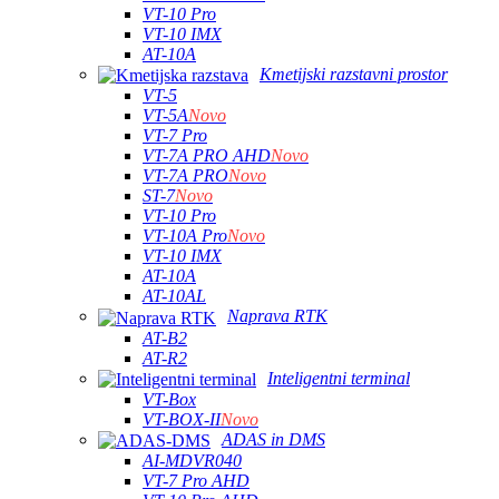
VT-10 Pro
VT-10 IMX
AT-10A
Kmetijski razstavni prostor
VT-5
VT-5A
Novo
VT-7 Pro
VT-7A PRO AHD
Novo
VT-7A PRO
Novo
ST-7
Novo
VT-10 Pro
VT-10A Pro
Novo
VT-10 IMX
AT-10A
AT-10AL
Naprava RTK
AT-B2
AT-R2
Inteligentni terminal
VT-Box
VT-BOX-II
Novo
ADAS in DMS
AI-MDVR040
VT-7 Pro AHD