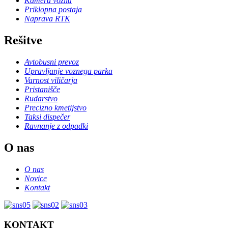
Kamera vozila
Priklopna postaja
Naprava RTK
Rešitve
Avtobusni prevoz
Upravljanje voznega parka
Varnost viličarja
Pristanišče
Rudarstvo
Precizno kmetijstvo
Taksi dispečer
Ravnanje z odpadki
O nas
O nas
Novice
Kontakt
KONTAKT