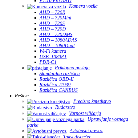
VT-10 Pro AHD
Kamera vozila
AHD – 720R
AHD – 720Mini
AHD – 720S
AHD – 720D
AHD – 720DMS
AHD – 1080ADAS
AHD – 1080Dual
Wi-Fi kamera
USB_1080P1
PDR-C1
Priklopna postaja
Standardna različica
Različica OBD-II
Različica J1939
Različica CANBUS
Rešitve
Precizno kmetijstvo
Rudarstvo
Varnost viličarja
Upravljanje voznega
parka
Avtobusni prevoz
Taksi dispečer