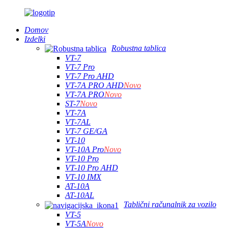
Domov
Izdelki
Robustna tablica
VT-7
VT-7 Pro
VT-7 Pro AHD
VT-7A PRO AHD
Novo
VT-7A PRO
Novo
ST-7
Novo
VT-7A
VT-7AL
VT-7 GE/GA
VT-10
VT-10A Pro
Novo
VT-10 Pro
VT-10 Pro AHD
VT-10 IMX
AT-10A
AT-10AL
Tablični računalnik za vozilo
VT-5
VT-5A
Novo