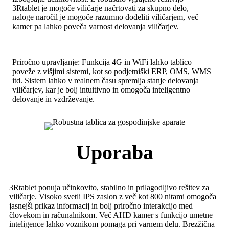
3Rtablet je mogoče viličarje načrtovati za skupno delo,
naloge naročil je mogoče razumno dodeliti viličarjem, več
kamer pa lahko poveča varnost delovanja viličarjev.
Priročno upravljanje: Funkcija 4G in WiFi lahko tablico
poveže z višjimi sistemi, kot so podjetniški ERP, OMS, WMS
itd. Sistem lahko v realnem času spremlja stanje delovanja
viličarjev, kar je bolj intuitivno in omogoča inteligentno
delovanje in vzdrževanje.
Uporaba
3Rtablet ponuja učinkovito, stabilno in prilagodljivo rešitev za
viličarje. Visoko svetli IPS zaslon z več kot 800 nitami omogoča
jasnejši prikaz informacij in bolj priročno interakcijo med
človekom in računalnikom. Več AHD kamer s funkcijo umetne
inteligence lahko voznikom pomaga pri varnem delu. Brezžična