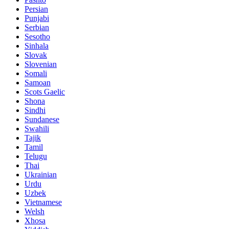
Persian
Punjabi
Serbian
Sesotho
Sinhala
Slovak
Slovenian
Somali
Samoan
Scots Gaelic
Shona
Sindhi
Sundanese
Swahili
Tajik
Tamil
Telugu
Thai
Ukrainian
Urdu
Uzbek
Vietnamese
Welsh
Xhosa