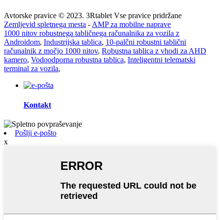
Avtorske pravice © 2023. 3Rtablet Vse pravice pridržane
Zemljevid spletnega mesta
-
AMP za mobilne naprave
1000 nitov robustnega tabličnega računalnika za vozila z
Androidom
,
Industrijska tablica
,
10-palčni robustni tablični
računalnik z močjo 1000 nitov
,
Robustna tablica z vhodi za AHD
kamero
,
Vodoodporna robustna tablica
,
Inteligentni telematski
terminal za vozila
,
Kontakt
Pošlji e-pošto
x