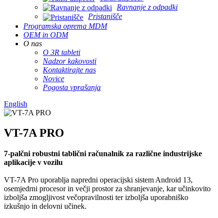
Ravnanje z odpadki
Pristanišče
Programska oprema MDM
OEM in ODM
O nas
O 3R tableti
Nadzor kakovosti
Kontaktirajte nas
Novice
Pogosta vprašanja
English
VT-7A PRO
7-palčni robustni tablični računalnik za različne industrijske
aplikacije v vozilu
VT-7A Pro uporablja napredni operacijski sistem Android 13,
osemjedrni procesor in večji prostor za shranjevanje, kar učinkovito
izboljša zmogljivost večopravilnosti ter izboljša uporabniško
izkušnjo in delovni učinek.