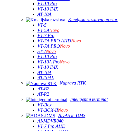
VT-10 Pro
VT-10 IMX
AT-10A
Kmetijski razstavni prostor
VT-5
VT-5A
Novo
VT-7 Pro
VT-7A PRO AHD
Novo
VT-7A PRO
Novo
ST-7
Novo
VT-10 Pro
VT-10A Pro
Novo
VT-10 IMX
AT-10A
AT-10AL
Naprava RTK
AT-B2
AT-R2
Inteligentni terminal
VT-Box
VT-BOX-II
Novo
ADAS in DMS
AI-MDVR040
VT-7 Pro AHD