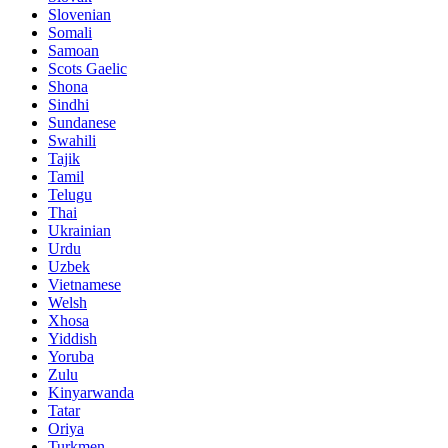
Slovenian
Somali
Samoan
Scots Gaelic
Shona
Sindhi
Sundanese
Swahili
Tajik
Tamil
Telugu
Thai
Ukrainian
Urdu
Uzbek
Vietnamese
Welsh
Xhosa
Yiddish
Yoruba
Zulu
Kinyarwanda
Tatar
Oriya
Turkmen