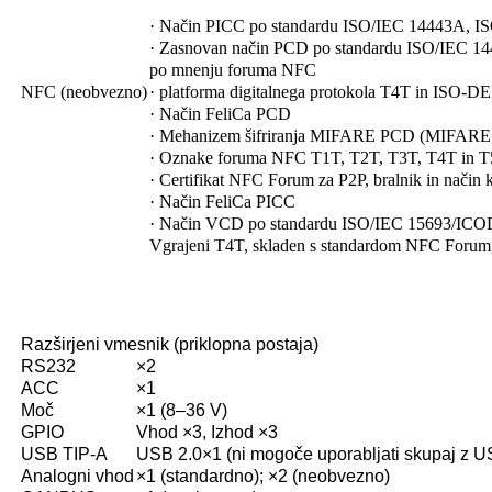
· Način PICC po standardu ISO/IEC 14443A, 
· Zasnovan način PCD po standardu ISO/IEC 1
po mnenju foruma NFC
NFC (neobvezno)
· platforma digitalnega protokola T4T in ISO-D
· Način FeliCa PCD
· Mehanizem šifriranja MIFARE PCD (MIFARE
· Oznake foruma NFC T1T, T2T, T3T, T4T in T
· Certifikat NFC Forum za P2P, bralnik in način k
· Način FeliCa PICC
· Način VCD po standardu ISO/IEC 15693/IC
Vgrajeni T4T, skladen s standardom NFC Forum
Razširjeni vmesnik (priklopna postaja)
RS232
×2
ACC
×1
Moč
×1 (8–36 V)
GPIO
Vhod ×3, Izhod ×3
USB TIP-A
USB 2.0×1 (ni mogoče uporabljati skupaj z 
Analogni vhod
×1 (standardno); ×2 (neobvezno)