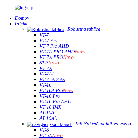
Domov
Izdelki
Robustna tablica
VT-7
VT-7 Pro
VT-7 Pro AHD
VT-7A PRO AHD
Novo
VT-7A PRO
Novo
ST-7
Novo
VT-7A
VT-7AL
VT-7 GE/GA
VT-10
VT-10A Pro
Novo
VT-10 Pro
VT-10 Pro AHD
VT-10 IMX
AT-10A
AT-10AL
Tablični računalnik za vozilo
VT-5
VT-5A
Novo