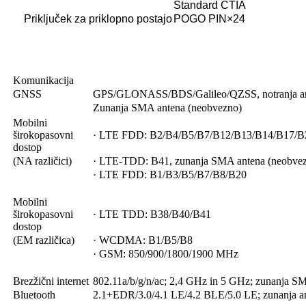
Standard CTIA
Priključek za priklopno postajo
POGO PIN×24
Komunikacija
GNSS
GPS/GLONASS/BDS/Galileo/QZSS, notranja an
Zunanja SMA antena (neobvezno)
Mobilni
širokopasovni
· LTE FDD: B2/B4/B5/B7/B12/B13/B14/B17/B
dostop
(NA različici)
· LTE-TDD: B41, zunanja SMA antena (neobve
· LTE FDD: B1/B3/B5/B7/B8/B20
Mobilni
širokopasovni
· LTE TDD: B38/B40/B41
dostop
(EM različica)
· WCDMA: B1/B5/B8
· GSM: 850/900/1800/1900 MHz
Brezžični internet
802.11a/b/g/n/ac; 2,4 GHz in 5 GHz; zunanja S
Bluetooth
2.1+EDR/3.0/4.1 LE/4.2 BLE/5.0 LE; zunanja a