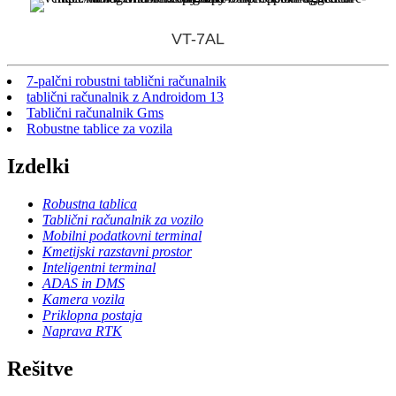
VT-7AL
7-palčni robustni tablični računalnik
tablični računalnik z Androidom 13
Tablični računalnik Gms
Robustne tablice za vozila
Izdelki
Robustna tablica
Tablični računalnik za vozilo
Mobilni podatkovni terminal
Kmetijski razstavni prostor
Inteligentni terminal
ADAS in DMS
Kamera vozila
Priklopna postaja
Naprava RTK
Rešitve