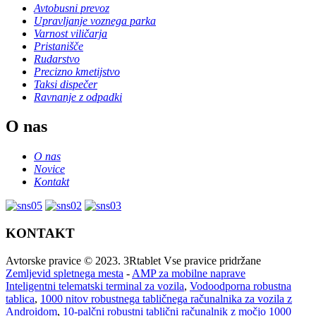
Avtobusni prevoz
Upravljanje voznega parka
Varnost viličarja
Pristanišče
Rudarstvo
Precizno kmetijstvo
Taksi dispečer
Ravnanje z odpadki
O nas
O nas
Novice
Kontakt
KONTAKT
Avtorske pravice © 2023. 3Rtablet Vse pravice pridržane
Zemljevid spletnega mesta
-
AMP za mobilne naprave
Inteligentni telematski terminal za vozila
,
Vodoodporna robustna
tablica
,
1000 nitov robustnega tabličnega računalnika za vozila z
Androidom
,
10-palčni robustni tablični računalnik z močjo 1000