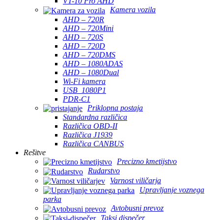
VT-10 Pro AHD
Kamera vozila
AHD – 720R
AHD – 720Mini
AHD – 720S
AHD – 720D
AHD – 720DMS
AHD – 1080ADAS
AHD – 1080Dual
Wi-Fi kamera
USB_1080P1
PDR-C1
Priklopna postaja
Standardna različica
Različica OBD-II
Različica J1939
Različica CANBUS
Rešitve
Precizno kmetijstvo
Rudarstvo
Varnost viličarja
Upravljanje voznega
parka
Avtobusni prevoz
Taksi dispečer