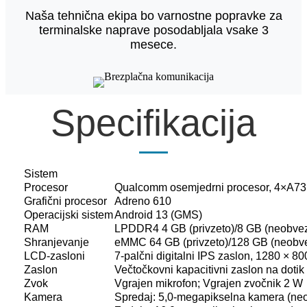
Naša tehnična ekipa bo varnostne popravke za
terminalske naprave posodabljala vsake 3
mesece.
Specifikacija
Sistem
Procesor
Qualcomm osemjedrni procesor, 4×A73,
Grafični procesor
Adreno 610
Operacijski sistem
Android 13 (GMS)
RAM
LPDDR4 4 GB (privzeto)/8 GB (neobve
Shranjevanje
eMMC 64 GB (privzeto)/128 GB (neobv
LCD-zasloni
7-palčni digitalni IPS zaslon, 1280 × 80
Zaslon
Večtočkovni kapacitivni zaslon na dotik
Zvok
Vgrajen mikrofon; Vgrajen zvočnik 2 W
Kamera
Spredaj: 5,0-megapikselna kamera (ne