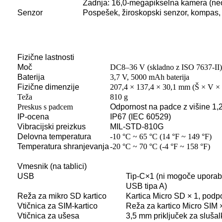
Zadnja: 16,0-megapikselna kamera (n
Senzor
Pospešek, žiroskopski senzor, kompas,
Fizične lastnosti
Moč
DC8–36 V (skladno z ISO 7637-II)
Baterija
3,7 V, 5000 mAh baterija
Fizične dimenzije
207,4 × 137,4 × 30,1 mm (Š × V ×
Teža
810 g
Preskus s padcem
Odpornost na padce z višine 1,
IP-ocena
IP67 (IEC 60529)
Vibracijski preizkus
MIL-STD-810G
Delovna temperatura
-10 °C ~ 65 °C (14 °F ~ 149 °F)
Temperatura shranjevanja
-20 °C ~ 70 °C (-4 °F ~ 158 °F)
Vmesnik (na tablici)
USB
Tip-C×1 (ni mogoče uporabl
USB tipa A)
Reža za mikro SD kartico
Kartica Micro SD × 1, podp
Vtičnica za SIM-kartico
Reža za kartico Micro SIM 
Vtičnica za ušesa
3,5 mm priključek za slušal